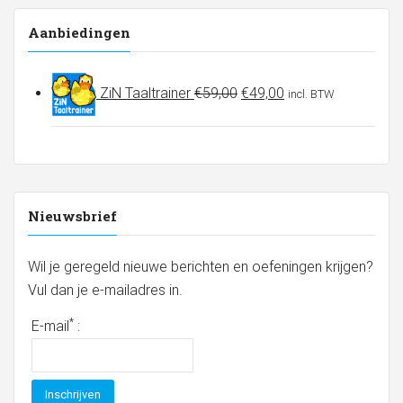
Aanbiedingen
Oorspronkelijke
Huidige
ZiN Taaltrainer
€
59,00
€
49,00
incl. BTW
prijs
prijs
was:
is:
€59,00.
€49,00.
Nieuwsbrief
Wil je geregeld nieuwe berichten en oefeningen krijgen?
Vul dan je e-mailadres in.
*
E-mail
: