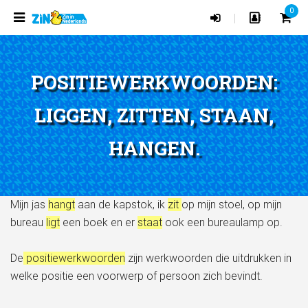
0
|
POSITIEWERKWOORDEN:
LIGGEN, ZITTEN, STAAN,
HANGEN.
Mijn jas
hangt
aan de kapstok, ik
zit
op mijn stoel, op mijn
bureau
ligt
een boek en er
staat
ook een bureaulamp op.
De
positiewerkwoorden
zijn werkwoorden die uitdrukken in
welke positie een voorwerp of persoon zich bevindt.