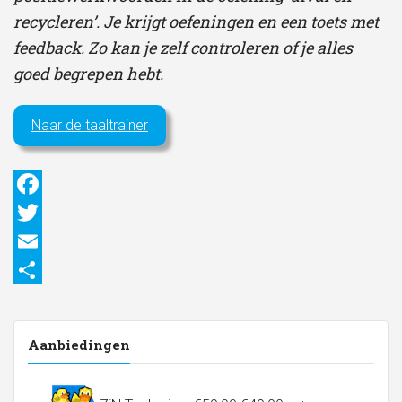
recycleren’. Je krijgt oefeningen en een toets met
feedback. Zo kan je zelf controleren of je alles
goed begrepen hebt.
Naar de taaltrainer
Facebook
Twitter
Email
Delen
Aanbiedingen
Oorspronkelijke
Huidige