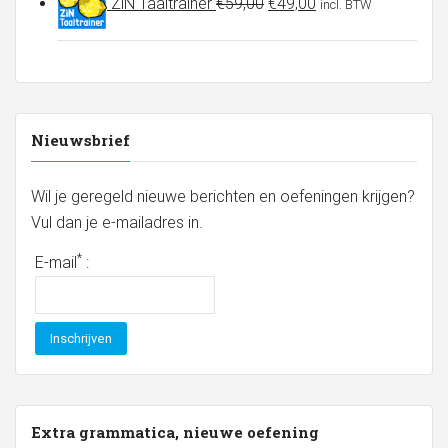
ZiN Taaltrainer
€
59,00
€
49,00
incl. BTW
prijs
prijs
was:
is:
€59,00.
€49,00.
Nieuwsbrief
Wil je geregeld nieuwe berichten en oefeningen krijgen?
Vul dan je e-mailadres in.
*
E-mail
:
Extra grammatica, nieuwe oefening