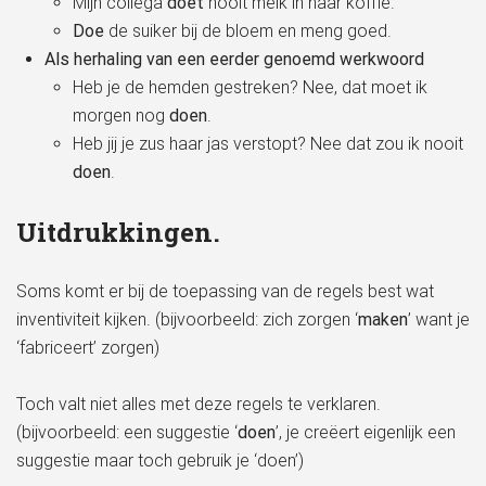
Mijn collega
doet
nooit melk in haar koffie.
Doe
de suiker bij de bloem en meng goed.
Als herhaling van een eerder genoemd werkwoord
Heb je de hemden gestreken? Nee, dat moet ik
morgen nog
doen
.
Heb jij je zus haar jas verstopt? Nee dat zou ik nooit
doen
.
Uitdrukkingen.
Soms komt er bij de toepassing van de regels best wat
inventiviteit kijken. (bijvoorbeeld: zich zorgen ‘
maken
’ want je
‘fabriceert’ zorgen)
Toch valt niet alles met deze regels te verklaren.
(bijvoorbeeld: een suggestie ‘
doen
’, je creëert eigenlijk een
suggestie maar toch gebruik je ‘doen’)