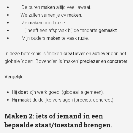
De buren
maken
altijd veel lawaai.
We zullen samen je cv
maken
.
Ze
maken
nooit ruzie.
Hij heeft een afspraak bij de tandarts
gemaakt
.
Mijn ouders
maken
te vaak ruzie.
In deze betekenis is ‘maken’
creatiever
en
actiever
dan het
globale ‘doen’. Bovendien is ‘maken’
preciezer en concreter
.
Vergelijk:
Hij
doet
zijn werk goed. (globaal, algemeen).
Hij
maakt
duidelijke verslagen (precies, concreet).
Maken 2: iets of iemand in een
bepaalde staat/toestand brengen.