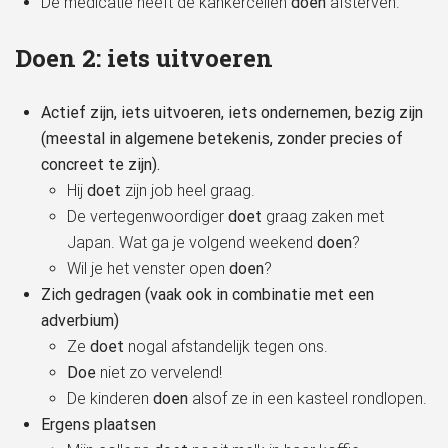
De medicatie heeft de kankercellen
doen
afsterven.
Doen 2: iets uitvoeren
Actief zijn, iets uitvoeren, iets ondernemen, bezig zijn
(meestal in algemene betekenis, zonder precies of
concreet te zijn).
Hij
doet
zijn job heel graag.
De vertegenwoordiger
doet
graag zaken met
Japan. Wat ga je volgend weekend
doen
?
Wil je het venster open
doen
?
Zich gedragen (vaak ook in combinatie met een
adverbium)
Ze
doet
nogal afstandelijk tegen ons.
Doe
niet zo vervelend!
De kinderen
doen
alsof ze in een kasteel rondlopen.
Ergens plaatsen