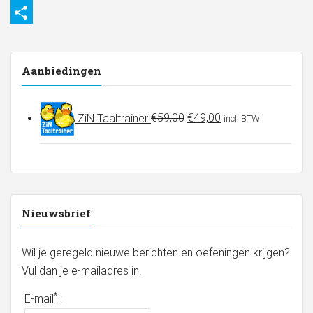
Email
Delen
Aanbiedingen
Oorspronkelijke
Huidige
ZiN Taaltrainer
€
59,00
€
49,00
incl. BTW
prijs
prijs
was:
is:
€59,00.
€49,00.
Nieuwsbrief
Wil je geregeld nieuwe berichten en oefeningen krijgen?
Vul dan je e-mailadres in.
*
E-mail
: