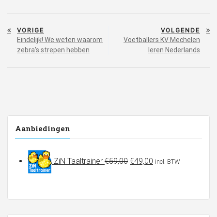
Bericht
VORIGE
VOLGENDE
navigatie
Eindelijk! We weten waarom
Voetballers KV Mechelen
zebra’s strepen hebben
leren Nederlands
Aanbiedingen
Oorspronkelijke
Huidige
ZiN Taaltrainer
€
59,00
€
49,00
incl. BTW
prijs
prijs
was:
is:
€59,00.
€49,00.