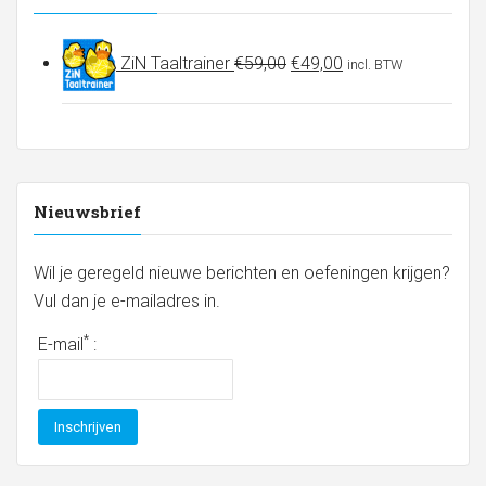
Oorspronkelijke
Huidige
ZiN Taaltrainer
€
59,00
€
49,00
incl. BTW
prijs
prijs
was:
is:
€59,00.
€49,00.
Nieuwsbrief
Wil je geregeld nieuwe berichten en oefeningen krijgen?
Vul dan je e-mailadres in.
*
E-mail
: