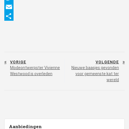
Twitter
Email
Delen
Bericht
VORIGE
VOLGENDE
navigatie
Modeontwerpster Vivienne
Nieuwe baasjes gevonden
Westwood is overleden
voor gemeenste kat ter
wereld
Aanbiedingen