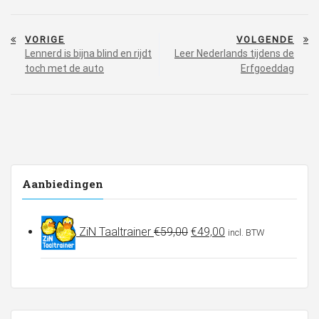
Bericht
VORIGE
VOLGENDE
navigatie
Lennerd is bijna blind en rijdt
Leer Nederlands tijdens de
toch met de auto
Erfgoeddag
Aanbiedingen
Oorspronkelijke
Huidige
ZiN Taaltrainer
€
59,00
€
49,00
incl. BTW
prijs
prijs
was:
is:
€59,00.
€49,00.