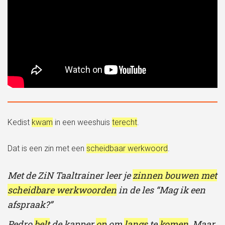
Kedist
kwam
in een weeshuis
terecht
.
Dat is een zin met een
scheidbaar werkwoord
.
Met de ZiN Taaltrainer leer je
zinnen bouwen met
scheidbare werkwoorden
in de les “Mag ik een
afspraak?”
Pedro
belt
de kapper
op
om
langs
te
komen
. Maar