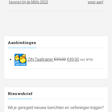
favoriet bij de MIA’s 2023
weer aan!
Aanbiedingen
Oorspronkelijke
Huidige
ZiN Taaltrainer
€
59,00
€
49,00
incl. BTW
prijs
prijs
was:
is:
€59,00.
€49,00.
Nieuwsbrief
Wil je geregeld nieuwe berichten en oefeningen krijgen?