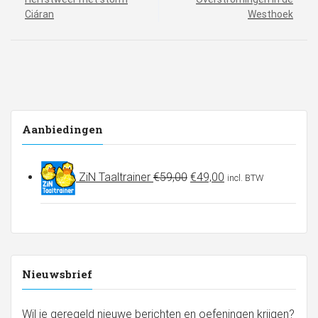
navigatie
Ciáran
Westhoek
Aanbiedingen
Oorspronkelijke
Huidige
ZiN Taaltrainer
€
59,00
€
49,00
incl. BTW
prijs
prijs
was:
is:
€59,00.
€49,00.
Nieuwsbrief
Wil je geregeld nieuwe berichten en oefeningen krijgen?