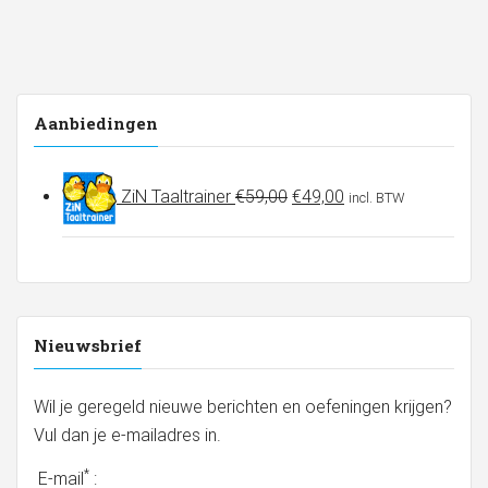
Aanbiedingen
Oorspronkelijke
Huidige
ZiN Taaltrainer
€
59,00
€
49,00
incl. BTW
prijs
prijs
was:
is:
€59,00.
€49,00.
Nieuwsbrief
Wil je geregeld nieuwe berichten en oefeningen krijgen?
Vul dan je e-mailadres in.
*
E-mail
: