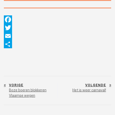
Facebook
Twitter
Email
Delen
Bericht
VORIGE
VOLGENDE
navigatie
Boze boeren blokkeren
Het is weer carnaval!
Vlaamse wegen