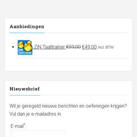
Aanbiedingen
Oorspronkelijke
Huidige
ZiN Taaltrainer
€
59,00
€
49,00
incl. BTW
prijs
prijs
was:
is:
€59,00.
€49,00.
Nieuwsbrief
Wil je geregeld nieuwe berichten en oefeningen krijgen?
Vul dan je e-mailadres in.
*
E-mail
: