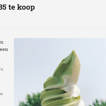
35 te koop
jn
 een
ro.
ns