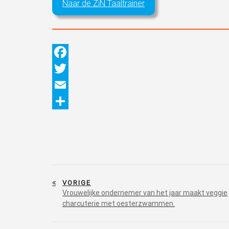
Naar de ZiN Taaltrainer
Facebook
Twitter
Email
Delen
Bericht
VORIGE
navigatie
Vrouwelijke ondernemer van het jaar maakt veggie
charcuterie met oesterzwammen.