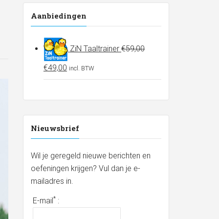
Aanbiedingen
ZiN Taaltrainer
€
59,00
Oorspronkelijke
Huidige
€
49,00
incl. BTW
prijs
prijs
was:
is:
€59,00.
€49,00.
Nieuwsbrief
Wil je geregeld nieuwe berichten en
oefeningen krijgen? Vul dan je e-
mailadres in.
*
E-mail
: