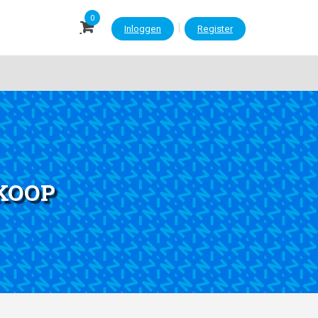
0
|
Inloggen
Register
 KOOP