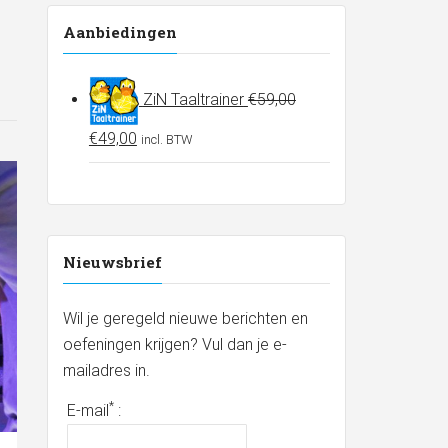
Aanbiedingen
ZiN Taaltrainer
€
59,00
Oorspronkelijke
Huidige
€
49,00
incl. BTW
prijs
prijs
was:
is:
€59,00.
€49,00.
Nieuwsbrief
Wil je geregeld nieuwe berichten en
oefeningen krijgen? Vul dan je e-
mailadres in.
*
E-mail
: