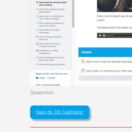
Screenshot
Naar de ZiN Taaltrainer