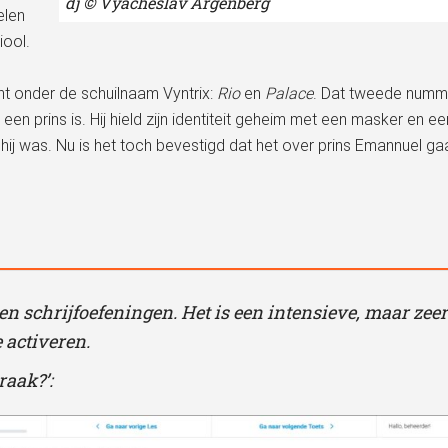
dj © Vyacheslav Argenberg
elen
iool.
t onder de schuilnaam Vyntrix:
Rio
en
Palace
. Dat tweede numm
j een prins is. Hij hield zijn identiteit geheim met een masker en ee
hij was. Nu is het toch bevestigd dat het over prins Emannuel ga
- en schrijfoefeningen. Het is een intensieve, maar zeer
 activeren.
raak?’: