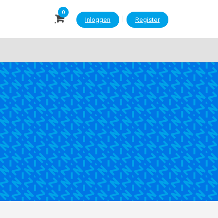
0
|
Inloggen
Register