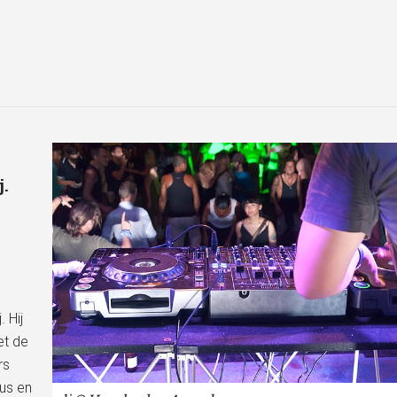
j.
 Hij
et de
rs
zus en