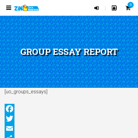
0
|
GROUP ESSAY REPORT
[uo_groups_essays]
Facebook
Twitter