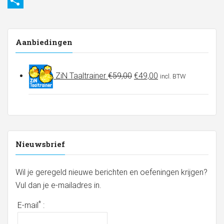
Email
Delen
Aanbiedingen
Oorspronkelijke
Huidige
ZiN Taaltrainer
€
59,00
€
49,00
incl. BTW
prijs
prijs
was:
is:
€59,00.
€49,00.
Nieuwsbrief
Wil je geregeld nieuwe berichten en oefeningen krijgen?
Vul dan je e-mailadres in.
*
E-mail
: