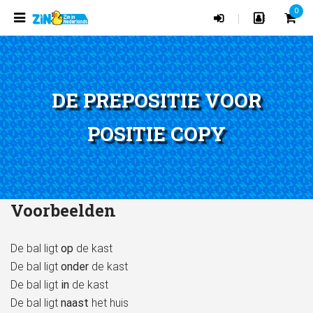
0
|
DE PREPOSITIE VOOR
POSITIE COPY
Voorbeelden
De bal ligt
op
de kast
De bal ligt
onder
de kast
De bal ligt
in
de kast
De bal ligt
naast
het huis