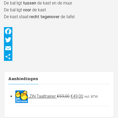
De bal ligt
tussen
de kast en de muur
De bal ligt
voor
de kast
De kast staat
recht tegenover
de tafel.
Facebook
Twitter
Email
Delen
Aanbiedingen
Oorspronkelijke
Huidige
ZiN Taaltrainer
€
59,00
€
49,00
incl. BTW
prijs
prijs
was:
is:
€59,00.
€49,00.