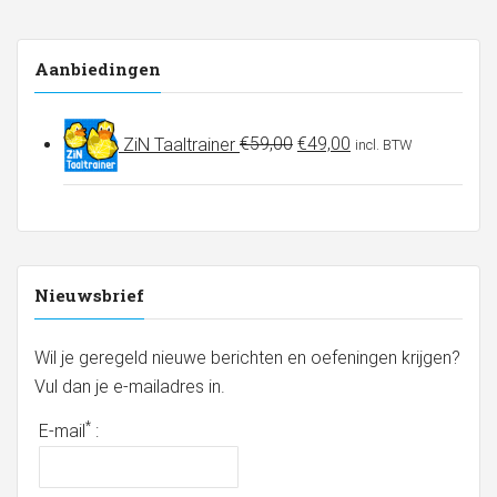
Aanbiedingen
Oorspronkelijke
Huidige
ZiN Taaltrainer
€
59,00
€
49,00
incl. BTW
prijs
prijs
was:
is:
€59,00.
€49,00.
Nieuwsbrief
Wil je geregeld nieuwe berichten en oefeningen krijgen?
Vul dan je e-mailadres in.
*
E-mail
: